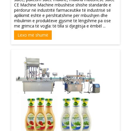
CE Machine Machine mbushëse shishe standarde e
përdorur në industritë farmaceutike të industrisë së
aplikimit është e përshtatshme për mbushjen dhe
mbulimin e produkteve gjysmë të lëngshme pa ose
me grimca të vogla: të tilla si djegësja e ëmbël ...
Lexo më shumë