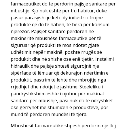
farmaceutikët do të përdorin pajisje sanitare për
mbushje. Kjo nuk është për t'u habitur, duke
pasur parasysh që këto dy industri ofrojnë
produkte që do të hahen, të bëra për konsum
njerëzor. Pajisjet sanitare përdoren në
makineritë mbushëse farmaceutike për të
siguruar që produkti të mos ndotet gjatë
udhëtimit nëpër makinë, poshtë rrugës së
produktit dhe në shishe ose enë tjetër. Instalimi
hidraulik dhe pajisje shtesë sigurojnë një
sipërfaqe të lëmuar që dekurajon ndërtimin e
produktit, pastrim të lehtë dhe mbrojtje nga
rrjedhjet dhe ndotjet e jashtme. Steeleliku i
pandryshkshëm është i njohur për makinat
sanitare për mbushje, pasi nuk do të ndryshket
ose gërryhet me shumicën e produkteve, por
mund të përdoren mundësi të tjera.
Mbushësit farmaceutikë shpesh përdorin një lloj