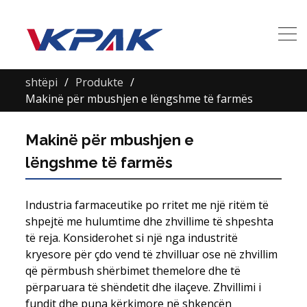
shtëpi
Produkte
Makinë për mbushjen e lëngshme të farmës
Makinë për mbushjen e
lëngshme të farmës
Industria farmaceutike po rritet me një ritëm të
shpejtë me hulumtime dhe zhvillime të shpeshta
të reja. Konsiderohet si një nga industritë
kryesore për çdo vend të zhvilluar ose në zhvillim
që përmbush shërbimet themelore dhe të
përparuara të shëndetit dhe ilaçeve. Zhvillimi i
fundit dhe puna kërkimore në shkencën