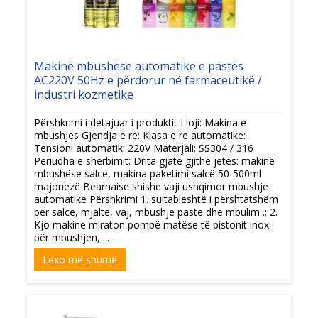
Makinë mbushëse automatike e pastës
AC220V 50Hz e përdorur në farmaceutikë /
industri kozmetike
Përshkrimi i detajuar i produktit Lloji: Makina e
mbushjes Gjendja e re: Klasa e re automatike:
Tensioni automatik: 220V Materjali: SS304 / 316
Periudha e shërbimit: Drita gjatë gjithë jetës: makinë
mbushëse salcë, makina paketimi salcë 50-500ml
majonezë Bearnaise shishe vaji ushqimor mbushje
automatike Përshkrimi 1. suitableshtë i përshtatshëm
për salcë, mjaltë, vaj, mbushje paste dhe mbulim .; 2.
Kjo makinë miraton pompë matëse të pistonit inox
për mbushjen, ...
Lexo më shumë