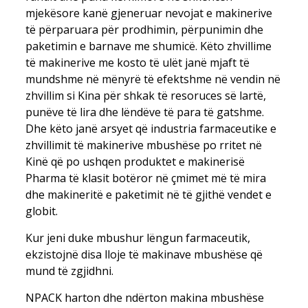
mjekësore kanë gjeneruar nevojat e makinerive
të përparuara për prodhimin, përpunimin dhe
paketimin e barnave me shumicë. Këto zhvillime
të makinerive me kosto të ulët janë mjaft të
mundshme në mënyrë të efektshme në vendin në
zhvillim si Kina për shkak të resoruces së lartë,
punëve të lira dhe lëndëve të para të gatshme.
Dhe këto janë arsyet që industria farmaceutike e
zhvillimit të makinerive mbushëse po rritet në
Kinë që po ushqen produktet e makinerisë
Pharma të klasit botëror në çmimet më të mira
dhe makineritë e paketimit në të gjithë vendet e
globit.
Kur jeni duke mbushur lëngun farmaceutik,
ekzistojnë disa lloje të makinave mbushëse që
mund të zgjidhni.
NPACK harton dhe ndërton makina mbushëse