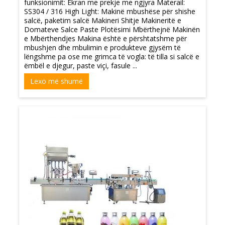
funksionimit: Ekran me prekje me ngjyra Materail:
SS304 / 316 High Light: Makinë mbushëse për shishe
salcë, paketim salcë Makineri Shitje Makineritë e
Domateve Salce Paste Plotësimi Mbërthejnë Makinën
e Mbërthendjes Makina është e përshtatshme për
mbushjen dhe mbulimin e produkteve gjysëm të
lëngshme pa ose me grimca të vogla: të tilla si salcë e
ëmbël e djegur, paste viçi, fasule ...
Lexo më shumë