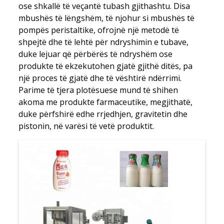
ose shkallë të veçantë tubash gjithashtu. Disa
mbushës të lëngshëm, të njohur si mbushës të
pompës peristaltike, ofrojnë një metodë të
shpejtë dhe të lehtë për ndryshimin e tubave,
duke lejuar që përbërës të ndryshëm ose
produkte të ekzekutohen gjatë gjithë ditës, pa
një proces të gjatë dhe të vështirë ndërrimi.
Parime të tjera plotësuese mund të shihen
akoma me produkte farmaceutike, megjithatë,
duke përfshirë edhe rrjedhjen, gravitetin dhe
pistonin, në varësi të vetë produktit.