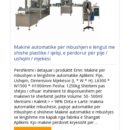
Makinë automatike për mbushjen e lëngut me
shishe plastike / qelqi, e përdorur për pije /
ushqim / mjekësi
Përshkrimi i detajuar i produktit Emri: Makinë për
mbushjen e lëngshme automatike Aplikimi: Pije,
Ushqim, Dimensioni Mjekësor (L * W * H): L6300 *
W1500 * H1900mm Pesha: 1250kg Shërbimi pas
shitjes i ofruar: Inxhinierë të disponueshëm për
makineri të shërbimit Jashtë Volume: 50- 500ml
Vlerësimi i Kalimit:> = 98% Drita e Lartë: makina
automatike mbushëse, pajisje automatike për
mbushjen e shisheve Makinë automatike e mbushjes
së lëngshme me kapak nga fabrika e Shangait
Aplikimi: Kjo makinë përdoret kryesisht për ...