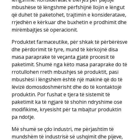
mbushëse të lëngshme përfshijnë llojin e lëngut
që duhet të paketohet, trajtimin e konsideratave,
rrjedhën e kërkuar dhe buxhetin e prodhimit dhe
mirëmbajtjes së operacionit.
Produktet farmaceutike, për shkak të përbërësve
dhe përdorimit të tyre, mund të kërkojnë disa
masa paraprake të veçanta gjatë procesit të
paketimit. Shumë nga këto masa paraprake do të
rrotullohen rreth mbushjes së produktit, pasi
mbushësi i lëngshëm është një makinë që do të
lëvizë domosdoshmërisht dhe do të kontaktojë
produktin. Por fushat e tjera të sistemit të
paketimit ka të ngjarë të shohin ndryshime ose
modifikime, kryesisht për ta mbajtur produktin
pa ndotje.
Më shumë se çdo industri, me përjashtim të
mundshëm të industrisë së ushqimit dhe pijeve,