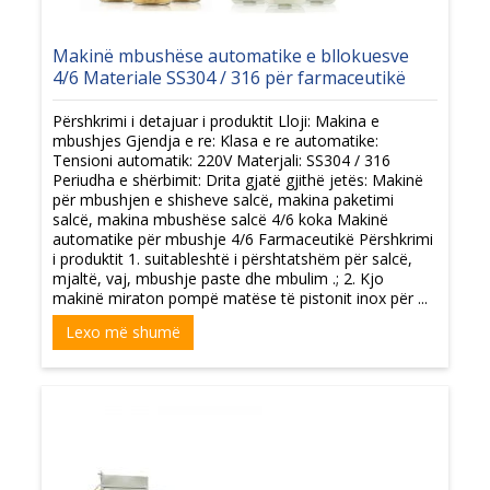
Makinë mbushëse automatike e bllokuesve
4/6 Materiale SS304 / 316 për farmaceutikë
Përshkrimi i detajuar i produktit Lloji: Makina e
mbushjes Gjendja e re: Klasa e re automatike:
Tensioni automatik: 220V Materjali: SS304 / 316
Periudha e shërbimit: Drita gjatë gjithë jetës: Makinë
për mbushjen e shisheve salcë, makina paketimi
salcë, makina mbushëse salcë 4/6 koka Makinë
automatike për mbushje 4/6 Farmaceutikë Përshkrimi
i produktit 1. suitableshtë i përshtatshëm për salcë,
mjaltë, vaj, mbushje paste dhe mbulim .; 2. Kjo
makinë miraton pompë matëse të pistonit inox për ...
Lexo më shumë