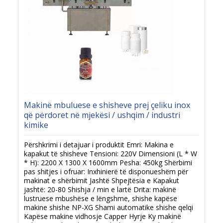
Makinë mbuluese e shisheve prej çeliku inox
që përdoret në mjekësi / ushqim / industri
kimike
Përshkrimi i detajuar i produktit Emri: Makina e
kapakut të shisheve Tensioni: 220V Dimensioni (L * W
* H): 2200 X 1300 X 1600mm Pesha: 450kg Shërbimi
pas shitjes i ofruar: Inxhinierë të disponueshëm për
makinat e shërbimit Jashtë Shpejtësia e Kapakut
jashtë: 20-80 Shishja / min e lartë Drita: makinë
lustruese mbushëse e lëngshme, shishe kapëse
makine shishe NP-XG Shami automatike shishe qelqi
Kapëse makine vidhosje Capper Hyrje Ky makinë