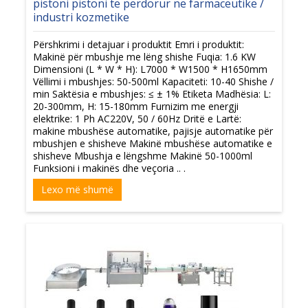
pistoni pistoni të përdorur në farmaceutikë /
industri kozmetike
Përshkrimi i detajuar i produktit Emri i produktit:
Makinë për mbushje me lëng shishe Fuqia: 1.6 KW
Dimensioni (L * W * H): L7000 * W1500 * H1650mm
Vëllimi i mbushjes: 50-500ml Kapaciteti: 10-40 Shishe /
min Saktësia e mbushjes: ≤ ± 1% Etiketa Madhësia: L:
20-300mm, H: 15-180mm Furnizim me energji
elektrike: 1 Ph AC220V, 50 / 60Hz Dritë e Lartë:
makine mbushëse automatike, pajisje automatike për
mbushjen e shisheve Makinë mbushëse automatike e
shisheve Mbushja e lëngshme Makinë 50-1000ml
Funksioni i makinës dhe veçoria .. .
Lexo më shumë