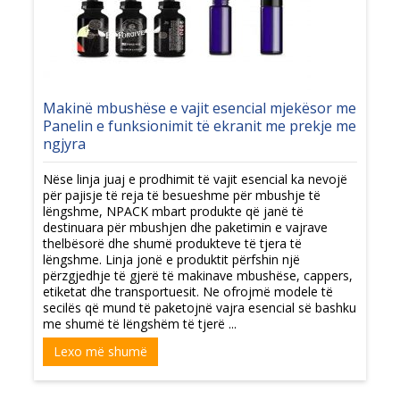
Makinë mbushëse e vajit esencial mjekësor me
Panelin e funksionimit të ekranit me prekje me
ngjyra
Nëse linja juaj e prodhimit të vajit esencial ka nevojë
për pajisje të reja të besueshme për mbushje të
lëngshme, NPACK mbart produkte që janë të
destinuara për mbushjen dhe paketimin e vajrave
thelbësorë dhe shumë produkteve të tjera të
lëngshme. Linja jonë e produktit përfshin një
përzgjedhje të gjerë të makinave mbushëse, cappers,
etiketat dhe transportuesit. Ne ofrojmë modele të
secilës që mund të paketojnë vajra esencial së bashku
me shumë të lëngshëm të tjerë ...
Lexo më shumë