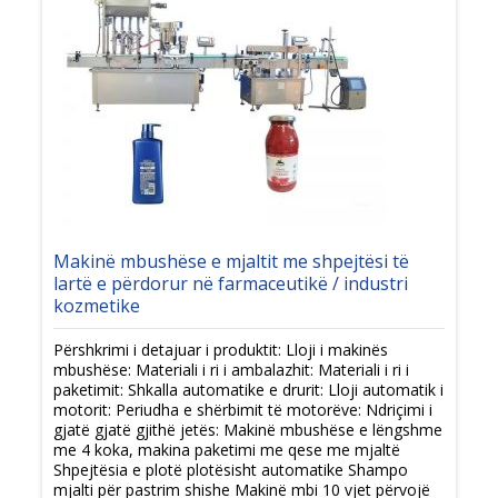
Makinë mbushëse e mjaltit me shpejtësi të
lartë e përdorur në farmaceutikë / industri
kozmetike
Përshkrimi i detajuar i produktit: Lloji i makinës
mbushëse: Materiali i ri i ambalazhit: Materiali i ri i
paketimit: Shkalla automatike e drurit: Lloji automatik i
motorit: Periudha e shërbimit të motorëve: Ndriçimi i
gjatë gjatë gjithë jetës: Makinë mbushëse e lëngshme
me 4 koka, makina paketimi me qese me mjaltë
Shpejtësia e plotë plotësisht automatike Shampo
mjalti për pastrim shishe Makinë mbi 10 vjet përvojë