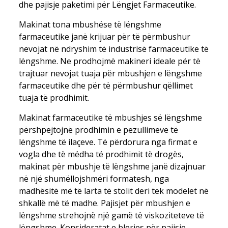
dhe pajisje paketimi për Lëngjet Farmaceutike.
Makinat tona mbushëse të lëngshme
farmaceutike janë krijuar për të përmbushur
nevojat në ndryshim të industrisë farmaceutike të
lëngshme. Ne prodhojmë makineri ideale për të
trajtuar nevojat tuaja për mbushjen e lëngshme
farmaceutike dhe për të përmbushur qëllimet
tuaja të prodhimit.
Makinat farmaceutike të mbushjes së lëngshme
përshpejtojnë prodhimin e pezullimeve të
lëngshme të ilaçeve. Të përdorura nga firmat e
vogla dhe të mëdha të prodhimit të drogës,
makinat për mbushje të lëngshme janë dizajnuar
në një shumëllojshmëri formatesh, nga
madhësitë më të larta të stolit deri tek modelet në
shkallë më të madhe. Pajisjet për mbushjen e
lëngshme strehojnë një gamë të viskoziteteve të
lëngshme. Konsideratat e blerjes për pajisje