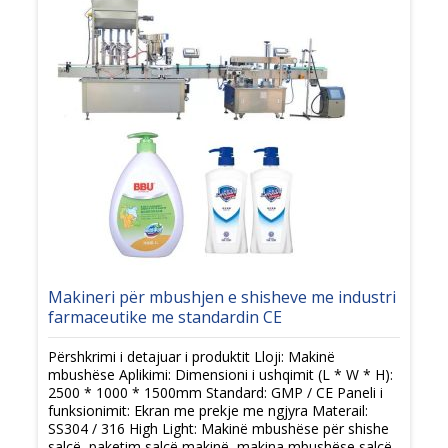
Makineri për mbushjen e shisheve me industri
farmaceutike me standardin CE
Përshkrimi i detajuar i produktit Lloji: Makinë
mbushëse Aplikimi: Dimensioni i ushqimit (L * W * H):
2500 * 1000 * 1500mm Standard: GMP / CE Paneli i
funksionimit: Ekran me prekje me ngjyra Materail:
SS304 / 316 High Light: Makinë mbushëse për shishe
salcë, paketim salcë makinë, makina mbushëse salcë