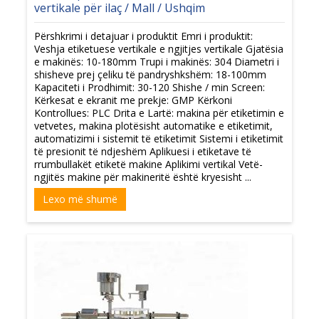
vertikale për ilaç / Mall / Ushqim
Përshkrimi i detajuar i produktit Emri i produktit:
Veshja etiketuese vertikale e ngjitjes vertikale Gjatësia
e makinës: 10-180mm Trupi i makinës: 304 Diametri i
shisheve prej çeliku të pandryshkshëm: 18-100mm
Kapaciteti i Prodhimit: 30-120 Shishe / min Screen:
Kërkesat e ekranit me prekje: GMP Kërkoni
Kontrollues: PLC Drita e Lartë: makina për etiketimin e
vetvetes, makina plotësisht automatike e etiketimit,
automatizimi i sistemit të etiketimit Sistemi i etiketimit
të presionit të ndjeshëm Aplikuesi i etiketave të
rrumbullakët etiketë makine Aplikimi vertikal Vetë-
ngjitës makine për makineritë është kryesisht ...
Lexo më shumë