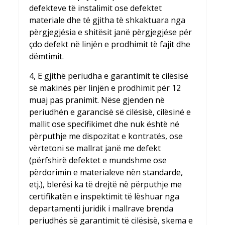
defekteve të instalimit ose defektet
materiale dhe të gjitha të shkaktuara nga
përgjegjësia e shitësit janë përgjegjëse për
çdo defekt në linjën e prodhimit të fajit dhe
dëmtimit.
4, E gjithë periudha e garantimit të cilësisë
së makinës për linjën e prodhimit për 12
muaj pas pranimit. Nëse gjenden në
periudhën e garancisë së cilësisë, cilësinë e
mallit ose specifikimet dhe nuk është në
përputhje me dispozitat e kontratës, ose
vërtetoni se mallrat janë me defekt
(përfshirë defektet e mundshme ose
përdorimin e materialeve nën standarde,
etj.), blerësi ka të drejtë në përputhje me
certifikatën e inspektimit të lëshuar nga
departamenti juridik i mallrave brenda
periudhës së garantimit të cilësisë, skema e