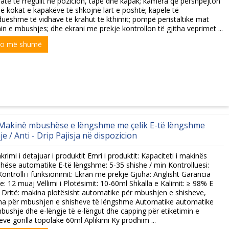
jatë të rregullt në pozicion, tapë dhe kapak; kamera që përshpejton
ë kokat e kapakëve të shkojnë lart e poshtë; kapele të
ueshme të vidhave të krahut të kthimit; pompë peristaltike mat
min e mbushjes; dhe ekrani me prekje kontrollon të gjitha veprimet ...
xo më shumë
Makinë mbushëse e lëngshme me çelik E-të lëngshme
je / Anti - Drip Pajisja në dispozicion
krimi i detajuar i produktit Emri i produktit: Kapaciteti i makinës
ëse automatike E-të lëngshme: 5-35 shishe / min Kontrolluesi:
ontrolli i funksionimit: Ekran me prekje Gjuha: Anglisht Garancia
e: 12 muaj Vëllimi i Plotësimit: 10-60ml Shkalla e Kalimit: ≥ 98% E
 Dritë: makina plotësisht automatike për mbushjen e shisheve,
na për mbushjen e shisheve të lëngshme Automatike automatike
bushje dhe e-lëngje të e-lëngut dhe capping për etiketimin e
eve gorilla topolake 60ml Aplikimi Ky prodhim ...