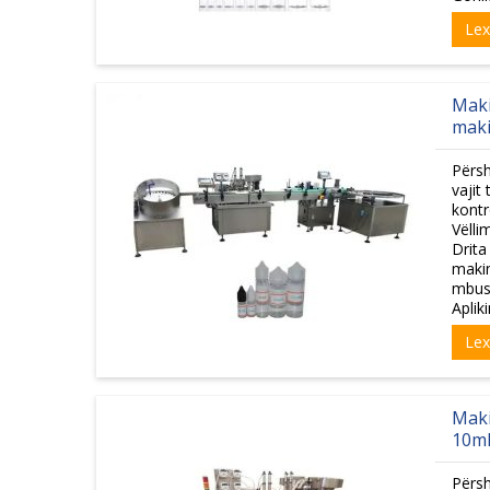
Le
Maki
maki
Përsh
vajit
kontr
Vëlli
Drita
maki
mbush
Apliki
Le
Maki
10ml
Përsh