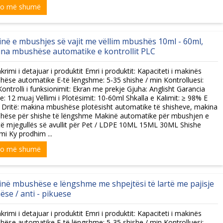
xo më shumë
në e mbushjes së vajit me vëllim mbushës 10ml - 60ml,
na mbushëse automatike e kontrollit PLC
krimi i detajuar i produktit Emri i produktit: Kapaciteti i makinës
ëse automatike E-të lëngshme: 5-35 shishe / min Kontrolluesi:
ontrolli i funksionimit: Ekran me prekje Gjuha: Anglisht Garancia
e: 12 muaj Vëllimi i Plotësimit: 10-60ml Shkalla e Kalimit: ≥ 98% E
 Dritë: makina mbushëse plotësisht automatike të shisheve, makina
hëse për shishe të lëngshme Makinë automatike për mbushjen e
 të mjegullës së avullit për Pet / LDPE 10ML 15ML 30ML Shishe
imi Ky prodhim ...
xo më shumë
në mbushëse e lëngshme me shpejtësi të lartë me pajisje
hëse / anti - pikuese
krimi i detajuar i produktit Emri i produktit: Kapaciteti i makinës
ëse automatike E-të lëngshme: 5-35 shishe / min Kontrolluesi: