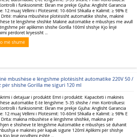
ontrolli i funksionimit: Ekran me prekje Gjuha: Anglisht Garancia
e: 12 muaj Vëllimi i Plotësimit: 10-60ml Shkalla e Kalimit: ≥ 98% E
 Dritë: makina mbushëse plotësisht automatike shishe, makinë
hëse të lëngshme shishkë Makinë automatike e mbushjes me avull
lëngshme për aplikimin shishe Gorilla 100ml shishje Kjo linjë
imi përdoret kryesisht ...
xo më shumë
në mbushëse e lëngshme plotësisht automatike 220V 50 /
 për shishe Gorilla me siguri 120 ml
krimi i detajuar i produktit Emri i produktit: Kapaciteti i makinës
ëse automatike E-të lëngshme: 5-35 shishe / min Kontrolluesi:
ontrolli i funksionimit: Ekran me prekje Gjuha: Anglisht Garancia
e: 12 muaj Vëllimi i Plotësimit: 10-60ml Shkalla e Kalimit: ≥ 98% E
 Drita: makina mbushëse e lëngshme shishkë, makina për
hjen e shisheve të lëngshme Automatike e mbushjes së duhanit
bushja e makinës për kapak sigurie 120ml Aplikimi për shishje
la Kjo linjë prodhimi është ...