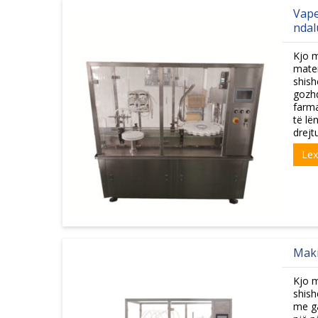
Vape
ndal
Kjo m
mater
shish
gozhd
farma
të lë
drejt
Le
Maki
Kjo m
shish
me ga