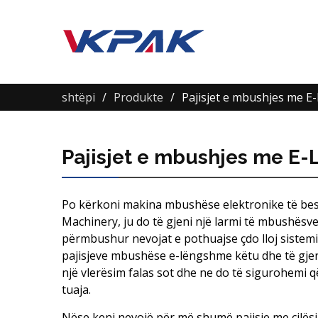
shtëpi
Produkte
Pajisjet e mbushjes me E
Pajisjet e mbushjes me E-
Po kërkoni makina mbushëse elektronike të bes
Machinery, ju do të gjeni një larmi të mbushësv
përmbushur nevojat e pothuajse çdo lloj sistemi
pajisjeve mbushëse e-lëngshme këtu dhe të gjen
një vlerësim falas sot dhe ne do të sigurohemi q
tuaja.
Nëse keni nevojë për më shumë pajisje me cilësi 