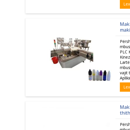
Le
Maki
maki
Përsh
mbush
PLC K
Kinez
Lartë
mbus
vajit
Aplik
Le
Maki
thit
Përsh
mbush