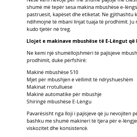
shumë më tepër sesa makina mbushëse e-lëngshm
pastruesit, kapëset dhe etiketat. Ne gjithashtu 
ndihmojnë të mbani linjat tuaja të prodhimit. Ju
kudo tjetër në treg.
Llojet e makinave mbushëse të E-Lëngut q
Ne kemi një shumëllojshmëri të pajisjeve mbush
prodhimit, duke përfshirë:
Makinë mbushëse 510
Mjet për mbushjen e vëllimit të ndryshueshëm
Makinat rrotulluese
Makinë automatike për mbushje
Shiringë mbushëse E-Lëngu
Pavarësisht nga lloji i pajisjeve që ju nevojiten
bashku me shumë makineri të tjera për e-lëngje
viskozitet dhe konsistencë.