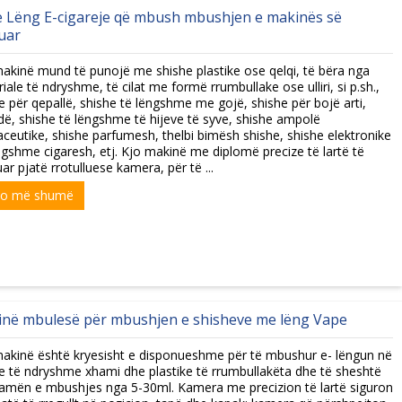
 Lëng E-cigareje që mbush mbushjen e makinës së
uar
akinë mund të punojë me shishe plastike ose qelqi, të bëra nga
iale të ndryshme, të cilat me formë rrumbullake ose ulliri, si p.sh.,
e për qepallë, shishe të lëngshme me gojë, shishe për bojë arti,
ë, shishe të lëngshme të hijeve të syve, shishe ampolë
ceutike, shishe parfumesh, thelbi bimësh shishe, shishe elektronike
ngshme cigaresh, etj. Kjo makinë me diplomë precize të lartë të
uar pjatë rrotulluese kamera, për të ...
xo më shumë
në mbulesë për mbushjen e shisheve me lëng Vape
akinë është kryesisht e disponueshme për të mbushur e- lëngun në
e të ndryshme xhami dhe plastike të rrumbullakëta dhe të sheshtë
mën e mbushjes nga 5-30ml. Kamera me precizion të lartë siguron