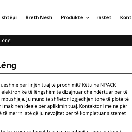
shtëpi
Rreth Nesh
Produkte
rastet
Kontr
-Lëng
Lëng
ueshme për linjën tuaj të prodhimit? Këtu në NPACK
e elektronikë të lëngshëm të dizajnuar dhe ndërtuar për të
 mbushjeje. Ju mund të shfletoni zgjedhjen tonë të plotë të
i makinën ideale për aplikimin tuaj. Kontaktoni me ne për
ë të merrni atë që ju nevojitet për të kompletuar sistemet
të lartë për sistemet tuaja të paketimit e-lëng, ne kemi