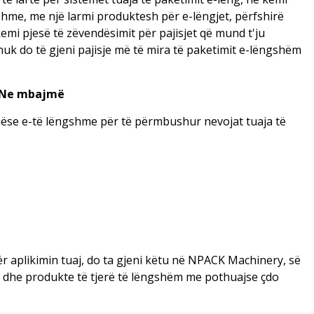
e, me një larmi produktesh për e-lëngjet, përfshirë
kemi pjesë të zëvendësimit për pajisjet që mund t'ju
 nuk do të gjeni pajisje më të mira të paketimit e-lëngshëm
ë Ne mbajmë
ëse e-të lëngshme për të përmbushur nevojat tuaja të
 për aplikimin tuaj, do ta gjeni këtu në NPACK Machinery, së
 dhe produkte të tjerë të lëngshëm me pothuajse çdo