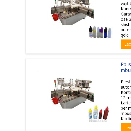
vajit
Kontr
Garan
ose 3
shish
autom
qelqi
Le
Paji
mbus
Përsh
autom
Kontr
12 mu
Lartë
për m
mbush
Kjo l
Le