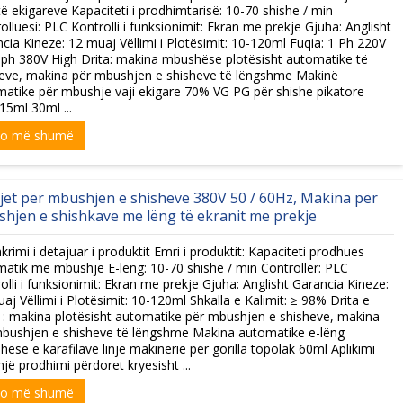
 të ekigareve Kapaciteti i prodhimtarisë: 10-70 shishe / min
olluesi: PLC Kontrolli i funksionimit: Ekran me prekje Gjuha: Anglisht
cia Kineze: 12 muaj Vëllimi i Plotësimit: 10-120ml Fuqia: 1 Ph 220V
ph 380V High Drita: makina mbushëse plotësisht automatike të
eve, makina për mbushjen e shisheve të lëngshme Makinë
atike për mbushje vaji ekigare 70% VG PG për shishe pikatore
 15ml 30ml ...
xo më shumë
sjet për mbushjen e shisheve 380V 50 / 60Hz, Makina për
hjen e shishkave me lëng të ekranit me prekje
krimi i detajuar i produktit Emri i produktit: Kapaciteti prodhues
atik me mbushje E-lëng: 10-70 shishe / min Controller: PLC
olli i funksionimit: Ekran me prekje Gjuha: Anglisht Garancia Kineze:
aj Vëllimi i Plotësimit: 10-120ml Shkalla e Kalimit: ≥ 98% Drita e
 : makina plotësisht automatike për mbushjen e shisheve, makina
bushjen e shisheve të lëngshme Makina automatike e-lëng
ëse e karafilave linjë makinerie për gorilla topolak 60ml Aplikimi
injë prodhimi përdoret kryesisht ...
xo më shumë