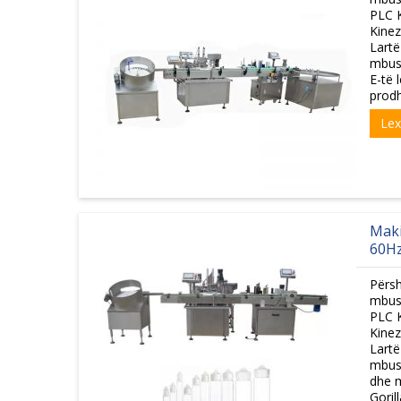
PLC K
Kinez
Lartë
mbus
E-të 
prodh
Le
Maki
60Hz
Përsh
mbush
PLC K
Kinez
Lartë
mbus
dhe m
Goril