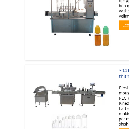
një p
bën q
vazhd
vëlli
Le
304 
thith
Përsh
mbush
PLC K
Kinez
Lartë
maki
për m
shish