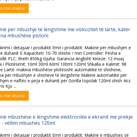
xo më shumë
në për mbushje të lëngshme me viskozitet të lartë, katër
na mbushëse pistoni
krimi i detajuar i produktit Emri i produktit: Makinë për mbushjen e
 të duhanit E-Kapaciteti: 10-70 shishe / min Controller: Pesha e
ollit PLC: Rreth 850kg Gjuha: Garancia Anglisht Kineze: 12 muaj
mi i Plotësimit: 10ml 30ml 60ml 100ml 120ml Shkalla e Kalimit: 98
 e Lartë: makina mbushëse plotësisht automatike të shisheve,
na për mbushjen e shisheve të lëngshme Makinë automatike për
jen e naftës e-pirja e duhanit për Gorilla topolak 120ml shish 4oz
mi Kjo ...
xo më shumë
në mbushëse e lëngshme elektronike e ekranit me prekje
 - vëllim mbushës 120ml
krimi i detajuar i produktit Emri i produktit: Makinë e mbushjes së