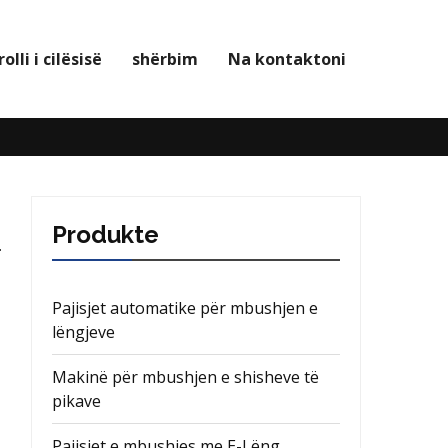
olli i cilësisë
shërbim
Na kontaktoni
Produkte
Pajisjet automatike për mbushjen e
lëngjeve
Makinë për mbushjen e shisheve të
pikave
Pajisjet e mbushjes me E-Lëng