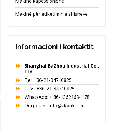
Makinë kapëse shishe
Makinë për etiketimin e shisheve
Informacioni i kontaktit
Shanghai BaZhou Industrial Co.,
Ltd.
Tel: +86-21-34710825
Faks: +86-21-34710825
WhatsApp: + 86-13621684178
Dërgojani:
info@vkpak.com