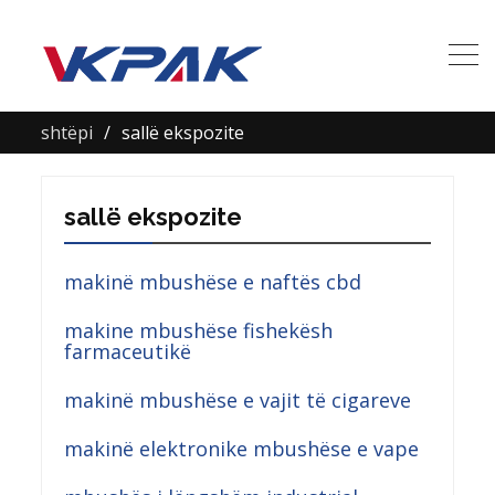
shtëpi
sallë ekspozite
sallë ekspozite
makinë mbushëse e naftës cbd
makine mbushëse fishekësh
farmaceutikë
makinë mbushëse e vajit të cigareve
makinë elektronike mbushëse e vape