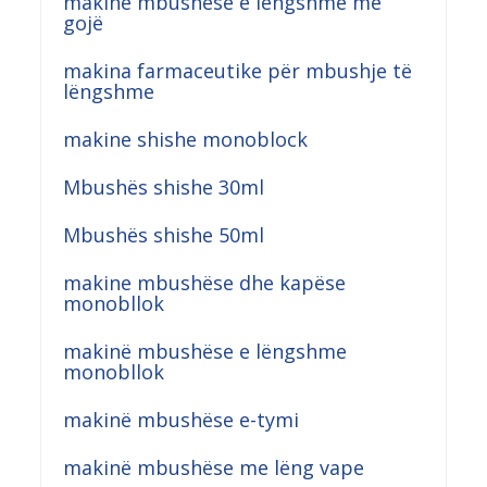
makinë mbushëse e lëngshme me
gojë
makina farmaceutike për mbushje të
lëngshme
makine shishe monoblock
Mbushës shishe 30ml
Mbushës shishe 50ml
makine mbushëse dhe kapëse
monobllok
makinë mbushëse e lëngshme
monobllok
makinë mbushëse e-tymi
makinë mbushëse me lëng vape