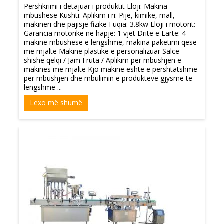
Përshkrimi i detajuar i produktit Lloji: Makina
mbushëse Kushti: Aplikim i ri: Pije, kimike, mall,
makineri dhe pajisje fizike Fuqia: 3.8kw Lloji i motorit:
Garancia motorike në hapje: 1 vjet Dritë e Lartë: 4
makine mbushëse e lëngshme, makina paketimi qese
me mjaltë Makinë plastike e personalizuar Salcë
shishe qelqi / Jam Fruta / Aplikim për mbushjen e
makinës me mjaltë Kjo makinë është e përshtatshme
për mbushjen dhe mbulimin e produkteve gjysmë të
lëngshme ...
Lexo më shumë