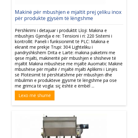
Makinë për mbushjen e mjaltit prej çeliku inox
për produkte gjysëm të lëngshme
Përshkrimi i detajuar i produktit Lloji: Makina e
mbushjes Gjendja e re: Tensioni i ri: 220 Sistemi i
kontrollit: Paneli i funksionimit të PLC: Makina e
ekranit me prekje Trupi: 304 Lighteliku i
pandryshkshëm Drita e Lartë: makina paketimi me
qese mjalti, makineritë për mbushjen e shisheve të
mjaltit Makina mbushëse me mjaltë Auomatic Makinë
mbushëse për mjaltë / mjaltë mjalti Aplikimi i Linjës
së Plotësimit të përshtatshme për mbushjen dhe
mbulimin e produkteve gjysmë të lëngshme pa ose
me grimca të vogla: siç është e ëmbël ...
Lexo më shumë