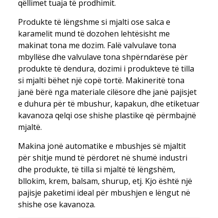
qëllimet tuaja të prodhimit.
Produkte të lëngshme si mjalti ose salca e
karamelit mund të dozohen lehtësisht me
makinat tona me dozim. Falë valvulave tona
mbyllëse dhe valvulave tona shpërndarëse për
produkte të dendura, dozimi i produkteve të tilla
si mjalti bëhet një copë tortë. Makineritë tona
janë bërë nga materiale cilësore dhe janë pajisjet
e duhura për të mbushur, kapakun, dhe etiketuar
kavanoza qelqi ose shishe plastike që përmbajnë
mjaltë.
Makina jonë automatike e mbushjes së mjaltit
për shitje mund të përdoret në shumë industri
dhe produkte, të tilla si mjaltë të lëngshëm,
bllokim, krem, balsam, shurup, etj. Kjo është një
pajisje paketimi ideal për mbushjen e lëngut në
shishe ose kavanoza.