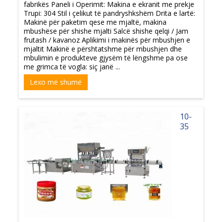
fabrikës Paneli i Operimit: Makina e ekranit me prekje
Trupi: 304 Stil i çelikut të pandryshkshëm Drita e lartë:
Makinë për paketim qese me mjaltë, makina
mbushëse për shishe mjalti Salcë shishe qelqi / Jam
frutash / kavanoz Aplikimi i makinës për mbushjen e
mjaltit Makinë e përshtatshme për mbushjen dhe
mbulimin e produkteve gjysëm të lëngshme pa ose
me grimca të vogla: siç janë ...
Lexo më shumë
10-
35