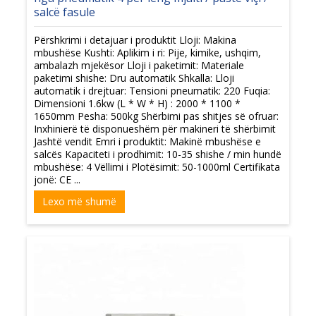
salcë fasule
Përshkrimi i detajuar i produktit Lloji: Makina
mbushëse Kushti: Aplikim i ri: Pije, kimike, ushqim,
ambalazh mjekësor Lloji i paketimit: Materiale
paketimi shishe: Dru automatik Shkalla: Lloji
automatik i drejtuar: Tensioni pneumatik: 220 Fuqia:
Dimensioni 1.6kw (L * W * H) : 2000 * 1100 *
1650mm Pesha: 500kg Shërbimi pas shitjes së ofruar:
Inxhinierë të disponueshëm për makineri të shërbimit
Jashtë vendit Emri i produktit: Makinë mbushëse e
salcës Kapaciteti i prodhimit: 10-35 shishe / min hundë
mbushëse: 4 Vëllimi i Plotësimit: 50-1000ml Certifikata
jonë: CE ...
Lexo më shumë