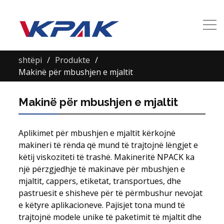
shtëpi
Produkte
Makinë për mbushjen e mjaltit
Makinë për mbushjen e mjaltit
Aplikimet për mbushjen e mjaltit kërkojnë
makineri të rënda që mund të trajtojnë lëngjet e
këtij viskoziteti të trashë. Makineritë NPACK ka
një përzgjedhje të makinave për mbushjen e
mjaltit, cappers, etiketat, transportues, dhe
pastruesit e shisheve për të përmbushur nevojat
e këtyre aplikacioneve. Pajisjet tona mund të
trajtojnë modele unike të paketimit të mjaltit dhe