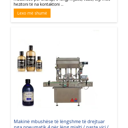
hezitoni të na kontaktoni ...
Lexo më shumë
Makinë mbushëse të lëngshme të drejtuar
nga pneumatik 4 për lëng mjalti / paste viçi /