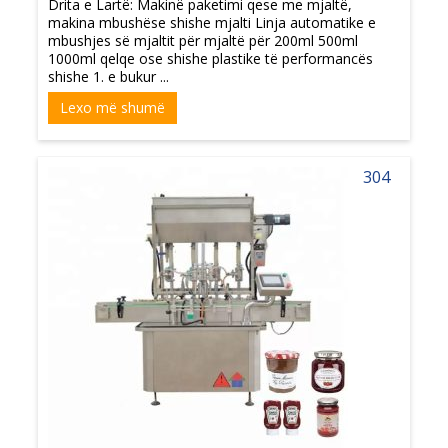
Drita e Lartë: Makinë paketimi qese me mjaltë,
makina mbushëse shishe mjalti Linja automatike e
mbushjes së mjaltit për mjaltë për 200ml 500ml
1000ml qelqe ose shishe plastike të performancës
shishe 1. e bukur ...
Lexo më shumë
304