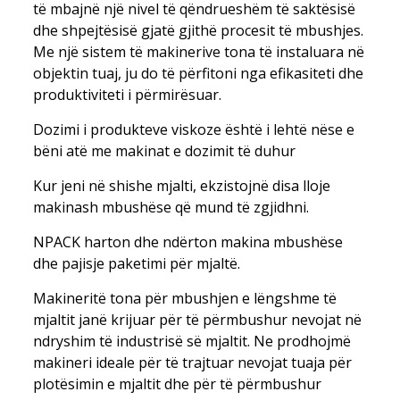
të mbajnë një nivel të qëndrueshëm të saktësisë
dhe shpejtësisë gjatë gjithë procesit të mbushjes.
Me një sistem të makinerive tona të instaluara në
objektin tuaj, ju do të përfitoni nga efikasiteti dhe
produktiviteti i përmirësuar.
Dozimi i produkteve viskoze është i lehtë nëse e
bëni atë me makinat e dozimit të duhur
Kur jeni në shishe mjalti, ekzistojnë disa lloje
makinash mbushëse që mund të zgjidhni.
NPACK harton dhe ndërton makina mbushëse
dhe pajisje paketimi për mjaltë.
Makineritë tona për mbushjen e lëngshme të
mjaltit janë krijuar për të përmbushur nevojat në
ndryshim të industrisë së mjaltit. Ne prodhojmë
makineri ideale për të trajtuar nevojat tuaja për
plotësimin e mjaltit dhe për të përmbushur