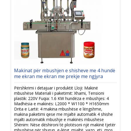
Makinat për mbushjen e shisheve me 4 hundë
me ekran me ekran me prekje me ngjyra
Përshkrimi i detajuar i produktit Lloji: Makinë
mbushëse Materiali i paketimit: Xhami, Tensioni
plastik: 220V Fuqia: 1.6 KW hundëza e mbushjes: 4
Madhësia e makinës: L2000 * W1100 * H1650mm
Drita e Lartë: 4 makina mbushëse e lëngshme,
makina paketimi qese me mjaltë automatik 4 shishe
mjalti automatik mbushje e makinës mbushëse
Shënim: Nëse dëshironi të plotësoni një makinë tjetër
mbushëse për shurup, e-lëng, mjaltë, vazo, etj, mos