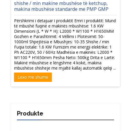
shishe / min makine mbushëse të ketchup,
makina mbushëse standarde me PMP GMP
Përshkrimi i detajuar i produktit Emri i produktit: Mund
të mbushë fuqinë e makinës mbushëse: 1.6 KW
Dimensioni (L * W * H): L2000 * W1100 * H1650MM
Gozhën e Parashtrimit: 4 Vëllimi i Plotësimit: 50-
1000ml Shpejtësia e Mbushjes: 10-35 Shishe / min
Fuqia totale: 1.6 KW Furnizim me energji elektrike: 1
Ph AC220V, 50 / 60Hz Madhësia e makinës: L2000 *
W1100 * H1650mm Pesha Neto: 500kg Drita e Lartë:
Makinë mbushëse e lëngshme 4 kokë, makina
mbushëse shisheje me mjaltë kallaj automatik qelqi ...
Lexo më shumë
Produkte