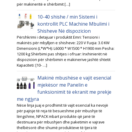
për makineritë e shërbimit […]
10-40 shishe / min Sistemi i
kontrollit PLC Machine Mbulimi i
Shisheve Në dispozicion
Përshkrimi i detajuar i produktit Emri: Tensioni i
makinës për mbylljen e shisheve: 220 V Fuqia: 3.0 KW
Dimensioni (L*W*H): L6000 * W1500 * H1900 mm Pesha:
1200 kg Shërbimi pas shitjes i ofruar: Inxhinierët në
dispozicion për shërbimin e makinerive jashtë shtetit
Kapaciteti: [10- …]
Makinë mbushëse e vajit esencial
mjekësor me Panelin e
funksionimit të ekranit me prekje
me ngjyra
Nëse linja juaj e prodhimit të vajit esencial ka nevojë
për pajisje të reja të besueshme për mbushje të
lëngshme, NPACK mbart produkte që janë të
destinuara për mbushjen dhe paketimin e vajrave
thelbësorë dhe shumë produkteve të tjera të