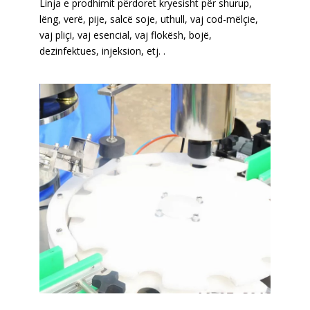
Linja e prodhimit përdoret kryesisht për shurup,
lëng, verë, pije, salcë soje, uthull, vaj cod-mëlçie,
vaj pliçi, vaj esencial, vaj flokësh, bojë,
dezinfektues, injeksion, etj. .