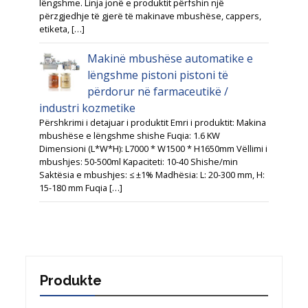
lëngshme. Linja jonë e produktit përfshin një
përzgjedhje të gjerë të makinave mbushëse, cappers,
etiketa, […]
Makinë mbushëse automatike e
lëngshme pistoni pistoni të
përdorur në farmaceutikë /
industri kozmetike
Përshkrimi i detajuar i produktit Emri i produktit: Makina
mbushëse e lëngshme shishe Fuqia: 1.6 KW
Dimensioni (L*W*H): L7000 * W1500 * H1650mm Vëllimi i
mbushjes: 50-500ml Kapaciteti: 10-40 Shishe/min
Saktësia e mbushjes: ≤ ±1% Madhësia: L: 20-300 mm, H:
15-180 mm Fuqia […]
Produkte