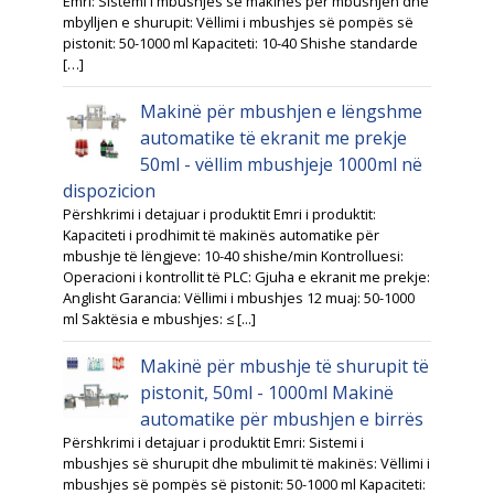
Emri: Sistemi i mbushjes së makinës për mbushjen dhe
mbylljen e shurupit: Vëllimi i mbushjes së pompës së
pistonit: 50-1000 ml Kapaciteti: 10-40 Shishe standarde
[…]
Makinë për mbushjen e lëngshme
automatike të ekranit me prekje
50ml - vëllim mbushjeje 1000ml në
dispozicion
Përshkrimi i detajuar i produktit Emri i produktit:
Kapaciteti i prodhimit të makinës automatike për
mbushje të lëngjeve: 10-40 shishe/min Kontrolluesi:
Operacioni i kontrollit të PLC: Gjuha e ekranit me prekje:
Anglisht Garancia: Vëllimi i mbushjes 12 muaj: 50-1000
ml Saktësia e mbushjes: ≤ [...]
Makinë për mbushje të shurupit të
pistonit, 50ml - 1000ml Makinë
automatike për mbushjen e birrës
Përshkrimi i detajuar i produktit Emri: Sistemi i
mbushjes së shurupit dhe mbulimit të makinës: Vëllimi i
mbushjes së pompës së pistonit: 50-1000 ml Kapaciteti: