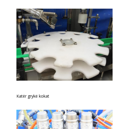
Katër grykë kokat