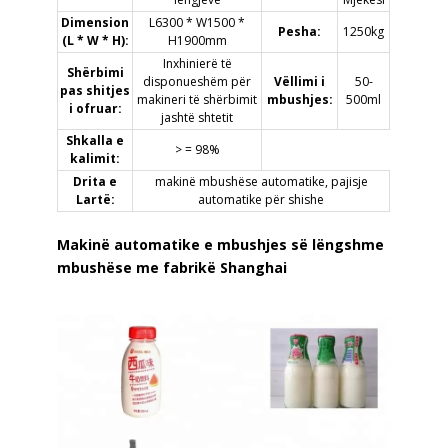
Dimension
L6300 * W1500 *
Pesha:
1250kg
(L * W * H):
H1900mm
Inxhinierë të
Shërbimi
disponueshëm për
Vëllimi i
50-
pas shitjes
makineri të shërbimit
mbushjes:
500ml
i ofruar:
jashtë shtetit
Shkalla e
> = 98%
kalimit:
Drita e
makinë mbushëse automatike, pajisje
Lartë:
automatike për shishe
Makinë automatike e mbushjes së lëngshme
mbushëse me fabrikë Shanghai