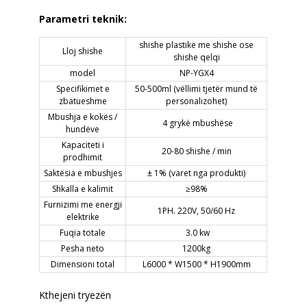
Parametri teknik:
shishe plastike me shishe ose
Lloj shishe
shishe qelqi
model
NP-YGX4
Specifikimet e
50-500ml (vëllimi tjetër mund të
zbatueshme
personalizohet)
Mbushja e kokës /
4 grykë mbushëse
hundëve
Kapaciteti i
20-80 shishe / min
prodhimit
Saktësia e mbushjes
± 1% (varet nga produkti)
Shkalla e kalimit
≥98%
Furnizimi me energji
1PH. 220V, 50/60 Hz
elektrike
Fuqia totale
3.0 kw
Pesha neto
1200kg
Dimensioni total
L6000 * W1500 * H1900mm
Kthejeni tryezën