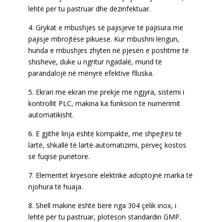
lehtë për tu pastruar dhe dezinfektuar.
4. Grykat e mbushjes së pajisjeve të pajisura me
pajisje mbrojtëse pikuese. Kur mbushni lëngun,
hunda e mbushjes zhyten në pjesën e poshtme të
shisheve, duke u ngritur ngadalë, mund të
parandalojë në mënyrë efektive flluska.
5. Ekran me ekran me prekje me ngjyra, sistemi i
kontrollit PLC, makina ka funksion të numërimit
automatikisht.
6. E gjithë linja është kompakte, me shpejtësi të
lartë, shkallë të lartë automatizimi, përveç kostos
së fuqisë punëtore.
7. Elementet kryesore elektrike adoptojnë marka të
njohura të huaja.
8. Shell makine është bërë nga 304 çelik inox, i
lehtë për tu pastruar, plotëson standardin GMP.