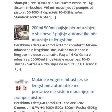
shurupit (L*W*H): 6000x1500x1800mm Pesha: 950 Kg
Sistemi i mbushjes: Vëllimi i mbushjes së pompës së
pistonit: 50-1000ml Kapaciteti: 10-40 Shishe/min
Standard: Kontrolli GMP [… ]
200ml 500ml pajisje për mbushjen
e shisheve / pajisje automatike për
mbushje të lëngshme
Përshkrimi i detajuar i produktit Emri i produktit: Makina
mbushëse e lëngshme Line, Makina mbushëse e
lëngjeve me qese automatike Fuqia: 1,6 KW Gama e
mbushjes: 50-500 ml Shpejtësia e mbushjes: 10-40
shishe / Saktësia e mbushjes në minutë: ±1% Garancia:
1 [...]
Makinë e vogël e mbushjes së
lëngshme automatike me
portative me sistem mbushjeje të
pompës pistoni
Përshkrimi i detajuar i produktit Tensioni: 220V
Dimensioni (L*W*H): 6000x1500x1800mm Pesha: 950 Kg