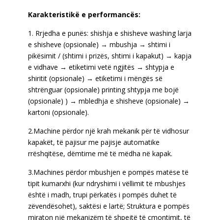
Karakteristikë e performancës:
1. Rrjedha e punës: shishja e shisheve washing larja
e shisheve (opsionale) → mbushja → shtimi i
pikësimit / (shtimi i prizës, shtimi i kapakut) → kapja
e vidhave → etiketimi vetë ngjitës → shtypja e
shiritit (opsionale) → etiketimi i mëngës së
shtrënguar (opsionale) printing shtypja me bojë
(opsionale) ) → mbledhja e shisheve (opsionale) →
kartoni (opsionale).
2.Machine përdor një krah mekanik për të vidhosur
kapakët, të pajisur me pajisje automatike
rrëshqitëse, dëmtime më të mëdha në kapak.
3.Machines përdor mbushjen e pompës matëse të
tipit kumarxhi (kur ndryshimi i vëllimit të mbushjes
është i madh, trupi përkatës i pompës duhet të
zëvendësohet), saktësi e lartë; Struktura e pompës
miraton një mekanizëm të shpejtë të çmontimit, të