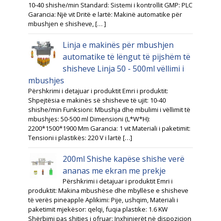
10-40 shishe/min Standard: Sistemi i kontrollit GMP: PLC
Garancia: Një vit Dritë e lartë: Makinë automatike për
mbushjen e shisheve, [… ]
Linja e makinës për mbushjen
automatike të lëngut të pijshëm të
shisheve Linja 50 - 500ml vëllimi i
mbushjes
Përshkrimi i detajuar i produktit Emri i produktit:
Shpejtësia e makinës së shisheve të ujit: 10-40
shishe/min Funksioni: Mbushja dhe mbulimi i vëllimit të
mbushjes: 50-500 ml Dimensioni (L*W*H):
2200*1500*1900 Mm Garancia: 1 vit Materiali i paketimit:
Tensioni i plastikës: 220 V i lartë […]
200ml Shishe kapëse shishe verë
ananas me ekran me prekje
Përshkrimi i detajuar i produktit Emri i
produktit: Makina mbushëse dhe mbyllëse e shisheve
të verës pineapple Aplikimi: Pije, ushqim, Materiali i
paketimit mjekësor: qelqi, fuqia plastike: 1.6 KW
Shërbimi pas shitjes i ofruar: Inxhinierët në dispozicion