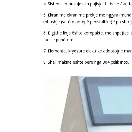
4. Sistemi i mbushjes ka pajisje thithëse / anti
5. Ekran me ekran me prekje me ngjyra (mund t
mbushje (vetëm pompë peristaltike) / pa shtoj
6. E gjithë linja është kompakte, me shpejtësi t
fuqisë punëtore.
7. Elementet kryesore elektrike adoptojnë mar
8. Shell makine është bërë nga 304 çelik inox, 