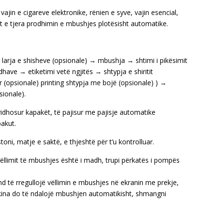
vajin e cigareve elektronike, rënien e syve, vajin esencial,
et e tjera prodhimin e mbushjes plotësisht automatike.
 larja e shisheve (opsionale) → mbushja → shtimi i pikësimit
idhave → etiketimi vetë ngjitës → shtypja e shiritit
 (opsionale) printing shtypja me bojë (opsionale) ) →
sionale).
vidhosur kapakët, të pajisur me pajisje automatike
pakut.
ni, matje e saktë, e thjeshtë për t’u kontrolluar.
ëllimit të mbushjes është i madh, trupi përkatës i pompës
 të rregullojë vëllimin e mbushjes në ekranin me prekje,
kina do të ndalojë mbushjen automatikisht, shmangni