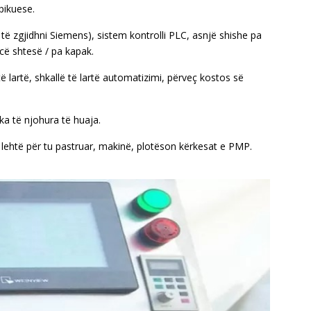
-pikuese.
ë zgjidhni Siemens), sistem kontrolli PLC, asnjë shishe pa
cë shtesë / pa kapak.
ë lartë, shkallë të lartë automatizimi, përveç kostos së
ka të njohura të huaja.
i lehtë për tu pastruar, makinë, plotëson kërkesat e PMP.