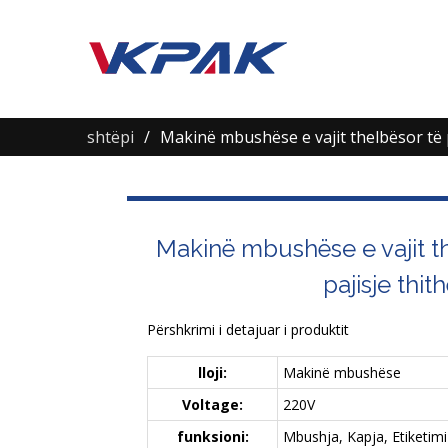
shtëpi
Makinë mbushëse e vajit thelbësor të p
Makinë mbushëse e vajit t
pajisje thit
Përshkrimi i detajuar i produktit
lloji:
Makinë mbushëse
Voltage:
220V
funksioni:
Mbushja, Kapja, Etiketimi