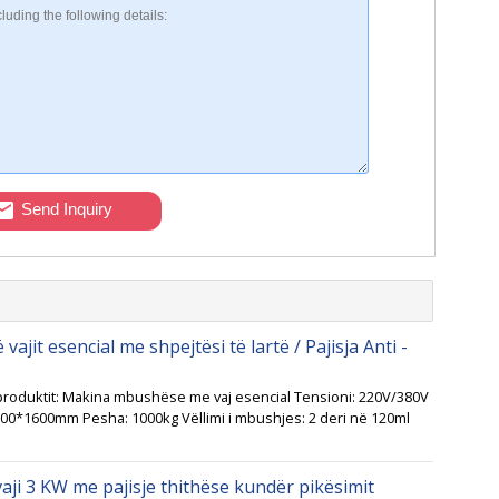
Send Inquiry
jit esencial me shpejtësi të lartë / Pajisja Anti -
 i produktit: Makina mbushëse me vaj esencial Tensioni: 220V/380V
00*1600mm Pesha: 1000kg Vëllimi i mbushjes: 2 deri në 120ml
ji 3 KW me pajisje thithëse kundër pikësimit