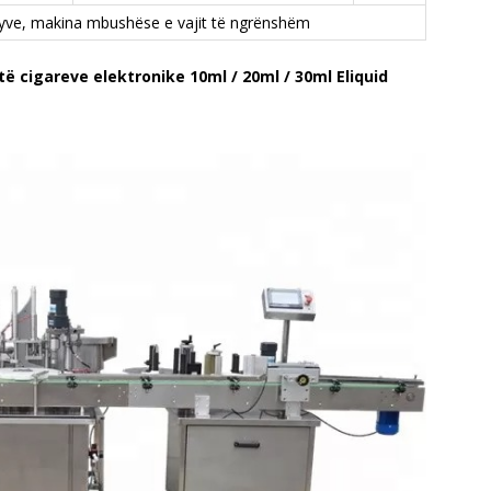
yve, makina mbushëse e vajit të ngrënshëm
ë cigareve elektronike 10ml / 20ml / 30ml Eliquid