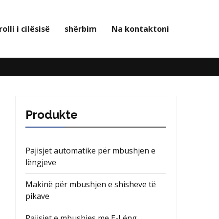
olli i cilësisë
shërbim
Na kontaktoni
Produkte
Pajisjet automatike për mbushjen e
lëngjeve
Makinë për mbushjen e shisheve të
pikave
Pajisjet e mbushjes me E-Lëng