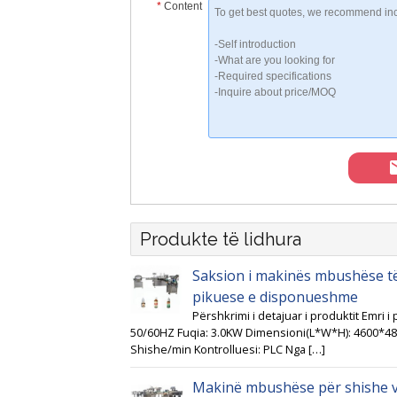
*
Content
Produkte të lidhura
Saksion i makinës mbushëse të va
pikuese e disponueshme
Përshkrimi i detajuar i produktit Emri
50/60HZ Fuqia: 3.0KW Dimensioni(L*W*H): 4600*48
Shishe/min Kontrolluesi: PLC Nga […]
Makinë mbushëse për shishe va