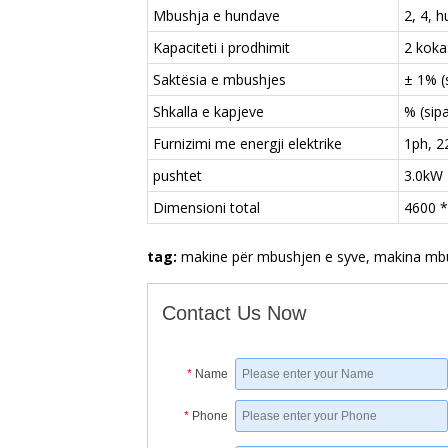
Mbushja e hundave
2, 4, 
Kapaciteti i prodhimit
2 koka
Saktësia e mbushjes
± 1% (
Shkalla e kapjeve
% (sip
Furnizimi me energji elektrike
1ph, 2
pushtet
3.0kW
Dimensioni total
4600 *
tag:
makine për mbushjen e syve, makina mbu
Contact Us Now
*
Name
*
Phone