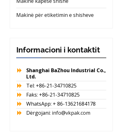
Makinë kapëse shishe
Makinë për etiketimin e shisheve
Informacioni i kontaktit
Shanghai BaZhou Industrial Co.,
Ltd.
Tel: +86-21-34710825
Faks: +86-21-34710825
WhatsApp: + 86-13621684178
Dërgojani:
info@vkpak.com