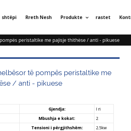
shtëpi
Rreth Nesh
Produkte
rastet
Kontr
ompës peristaltike me pajisje thithëse / anti - pikuese
helbësor të pompës peristaltike me
hëse / anti - pikuese
Gjendja:
I ri
Mbushja e kokat:
2
Tensioni i përgjithshëm:
2.5kw