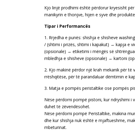
Kjo linjë prodhimi është përdorur kryesisht për 
manikyrin e thonjve, hijen e syve dhe produkt
Tipar i Performancës
1. Rrjedha e punës: shishja e shisheve washing
/ (shtimi i prizës, shtimi i kapakut) → kapja e v
(opsionale) → etiketimi i mëngës së shtrënguar
mbledhja e shisheve (opsionale) → kartoni (op
2. Kjo makinë përdor një krah mekanik për të 
rrëshqitëse, për të parandaluar dëmtimin e ka
3. Matja e pompës peristaltike ose pompës pisto
Nëse përdorni pompë pistoni, kur ndryshimi i v
duhet të zëvendësohet.
Nëse përdorni pompë Peristaltike, makina mund
dhe kur shishja nuk është e mjaftueshme, ma
mbeturinat.