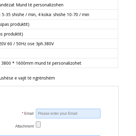
hundëzat Mund të personalizohen
: 5-35 shishe / min, 4 koka: shishe 10-70 / min
sipas produktit)
as produktit)
20V 60 / 50Hz ose 3ph.380V
 3800 * 1600mm mund të personalizohet
shëse e vajit të ngrënshëm
*
Email
Attachment