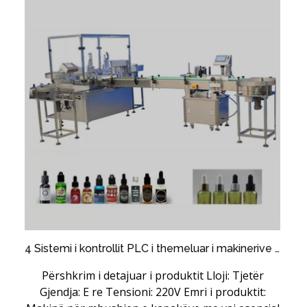
4 Sistemi i kontrollit PLC i themeluar i makinerive mbushëse të naftës thelbësore
Përshkrim i detajuar i produktit Lloji: Tjetër
Gjendja: E re Tensioni: 220V Emri i produktit: