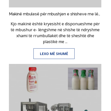
Makinë mbulesë për mbushjen e shisheve me lëng Vape
Kjo makinë është kryesisht e disponueshme për
të mbushur e- lëngshme në shishe të ndryshme
xhami të rrumbullakët dhe të sheshtë dhe
plastikë me ...
LEXO MË SHUMË