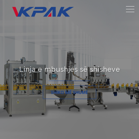
Linja e mbushjes së shisheve
SHIKO MË SHUMË