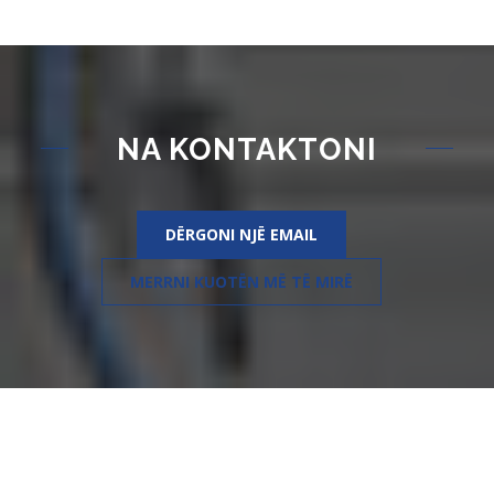
NA KONTAKTONI
DËRGONI NJË EMAIL
MERRNI KUOTËN MË TË MIRË