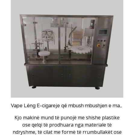
Vape Lëng E-cigareje që mbush mbushjen e makinës së ndaluar
Kjo makinë mund të punojë me shishe plastike
ose qelqi të prodhuara nga materiale të
ndryshme, të cilat me formë të rrumbullakët ose