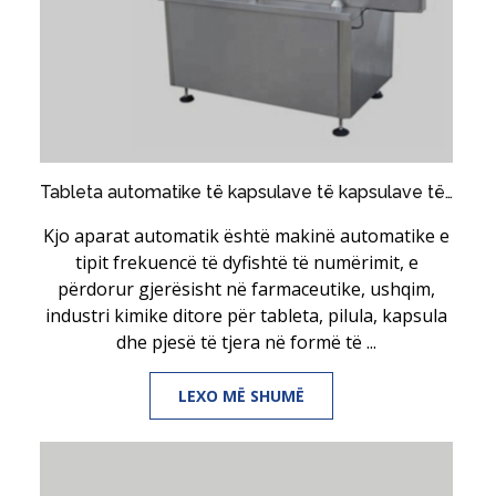
Tableta automatike të kapsulave të kapsulave të çelikut të pandryshkshëm, që numërojnë makinën mbushëse
Kjo aparat automatik është makinë automatike e
tipit frekuencë të dyfishtë të numërimit, e
përdorur gjerësisht në farmaceutike, ushqim,
industri kimike ditore për tableta, pilula, kapsula
dhe pjesë të tjera në formë të ...
LEXO MË SHUMË