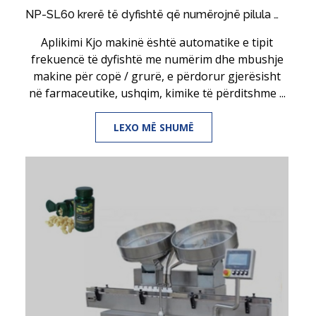
NP-SL60 krerë të dyfishtë që numërojnë pilula me mbushje kapsulash të makinës
Aplikimi Kjo makinë është automatike e tipit
frekuencë të dyfishtë me numërim dhe mbushje
makine për copë / grurë, e përdorur gjerësisht
në farmaceutike, ushqim, kimike të përditshme ...
LEXO MË SHUMË