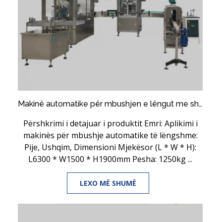
Makinë automatike për mbushjen e lëngut me shishe plastike / qelqi, e përdorur për pije / ushqim / mjekësi
Përshkrimi i detajuar i produktit Emri: Aplikimi i
makinës për mbushje automatike të lëngshme:
Pije, Ushqim, Dimensioni Mjekësor (L * W * H):
L6300 * W1500 * H1900mm Pesha: 1250kg ...
LEXO MË SHUMË