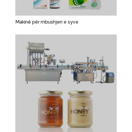
Makinë për mbushjen e syve