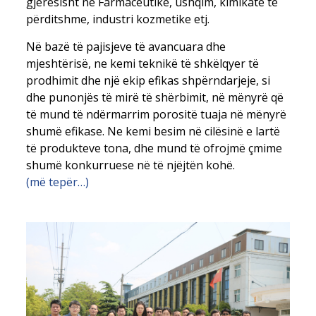
gjerësisht në Farmaceutikë, ushqim, kimikate të
përditshme, industri kozmetike etj.
Në bazë të pajisjeve të avancuara dhe
mjeshtërisë, ne kemi teknikë të shkëlqyer të
prodhimit dhe një ekip efikas shpërndarjeje, si
dhe punonjës të mirë të shërbimit, në mënyrë që
të mund të ndërmarrim porositë tuaja në mënyrë
shumë efikase. Ne kemi besim në cilësinë e lartë
të produkteve tona, dhe mund të ofrojmë çmime
shumë konkurruese në të njëjtën kohë.
(më tepër…)